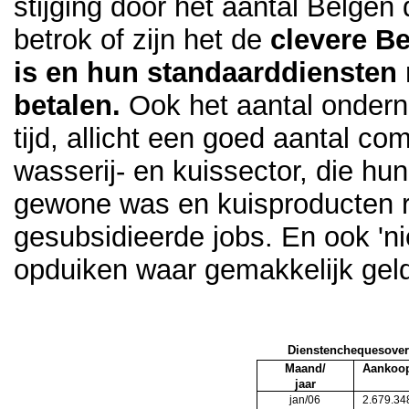
stijging door het aantal Belgen 
betrok of zijn het de
clevere Be
is en hun standaarddiensten
betalen.
Ook het aantal ondern
tijd, allicht een goed aantal c
wasserij- en kuissector, die h
gewone was en kuisproducten 
gesubsidieerde jobs. En ook 'n
opduiken waar gemakkelijk geld 
Dienstenchequesoverz
Maand/
Aankoo
jaar
jan/06
2.679.34