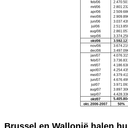
feb/06
2.470.50
mrt/06
2.801.23
apr/06
2.509.68
mei/06
2.909.89
jun/06
3.037.43
jul/06
2.513.85
aug/06
2.861.05
sep/06
3.374.25
okt/06
3.592.12
nov/06
3.674.21
dec/06
3.497.09
jan/07
4.076.31
feb/07
3.736.83
mrt/07
4.186.63
apr//07
4.254.43
mei/07
4.379.41
jun/07
4.676.49
jul/07
3.971.09
aug/07
3.897.30
sep/07
4.428.33
5.405.80
okt/07
okt. 2006-2007
50%
Brussel en Wallonië halen hu