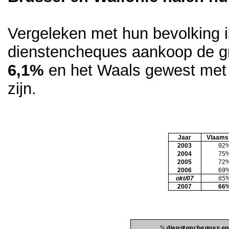
Vergeleken met hun bevolking 
dienstencheques aankoop de gr
6,1%
en het Waals gewest me
zijn.
Jaar
Vlaams
2003
92
2004
75
2005
72
2006
69
okt/07
65
2007
66