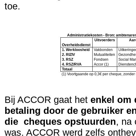
toe.
Administratiekosten - Bron: ambtenaren 
Uitvoerders
Aar
Overheidsdienst
1. Werkloosheid
Vakbonden
Uitkeringe
2. RIZIV
Mutualiteiten
Gezondhei
3. RSZ
Fondsen
Social Mar
4. RSZ/RVA
Accor (1)
Dienstenc
Totaal
(1) Voortgaande op 0,3€ per cheque, zonder
Bij ACCOR gaat het
enkel om 
betaling door de gebruiker e
die cheques opstuurden
, na
was. ACCOR werd zelfs ontheven