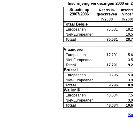
Inschrijving verkiezingen 2000 en 
Situatie op
Reeds in-
Inschri
29/07/2006
geschreven
vinge
in 2000
in 200
Totaal België
Europeanen
75.531
18.
Niet-Europeanen
10.
Totaal
75.531
28.
Vlaanderen
Europeanen
17.701
5.
Niet-Europeanen
3.
Totaal
17.701
9.
Brussel
Europeanen
9.796
5.
Niet-Europeanen
3.
Totaal
9.796
8.
Wallonië
Europeanen
48.034
7.
Niet-Europeanen
3.
Totaal
48.034
10.
Bu